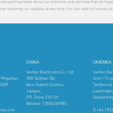
have exciting news about our solutions and services that we hope y
top receiving our updates at any time. You can read our privacy p
S
CHINA
UK/EMEA
Ventec Electronics Co. Ltd.
Ventec Eu
, Pingzhen
308 TaiShan Rd,
Unit 1 Tro
2459,
New District Suzhou,
Tachbrook 
Jiangsu,
Leamingto
P.R. China 215129
United Ki
Wechat: 13506206983
ates.com
+44 192