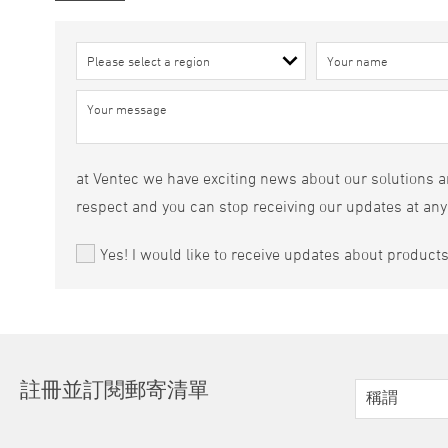
at Ventec we have exciting news about our solutions an
respect and you can stop receiving our updates at any
Yes! I would like to receive updates about product
註冊並訂閱郵寄清單