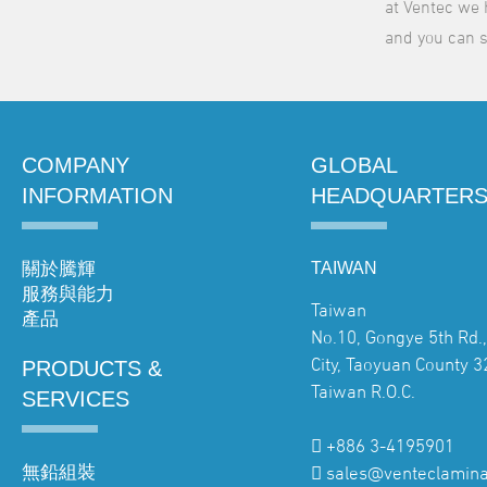
at Ventec we 
and you can s
COMPANY
GLOBAL
INFORMATION
HEADQUARTER
關於騰輝
TAIWAN
服務與能力
Taiwan
產品
No.10, Gongye 5th Rd.
City, Taoyuan County 3
PRODUCTS &
Taiwan R.O.C.
SERVICES
+886 3-4195901
無鉛組裝
sales@venteclamin