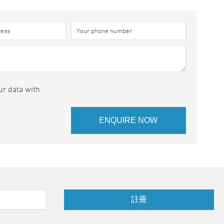
ur data with
註冊