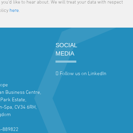
ou'd like to hear about. We will treat your data with respect
olicy
here
.
SOCIAL
MEDIA
Follow us on LinkedIn
rope
jan Business Centre,
Park Estate,
n-Spa, CV34 6RH,
ngdom
6-889822