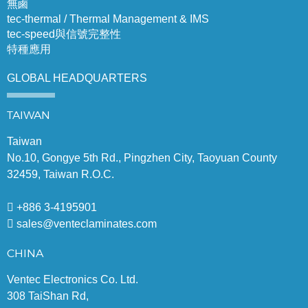
無鹵
tec-thermal / Thermal Management & IMS
tec-speed與信號完整性
特種應用
GLOBAL
HEADQUARTERS
TAIWAN
Taiwan
No.10, Gongye 5th Rd., Pingzhen City, Taoyuan County
32459, Taiwan R.O.C.
+886 3-4195901
sales@venteclaminates.com
CHINA
Ventec Electronics Co. Ltd.
308 TaiShan Rd,