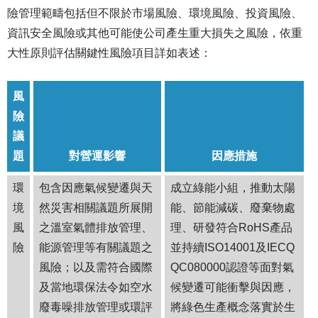
險管理範疇包括但不限於市場風險、環境風險、投資風險、
資訊安全風險或其他可能使公司產生重大損失之風險，依重
大性原則評估關鍵性風險項目詳如表述：
風
險
議
題
對營運影響
因應措施
環
包含因應氣候變遷與天
成立綠能小組，推動太陽
境
然災害相關議題所展開
能、節能減碳、廢棄物處
風
之溫室氣體排放管理、
理、研發符合RoHS產品
險
能源管理等有關議題之
並持續ISO14001及IECQ
風險；以及需符合國際
QC080000認證等面對氣
及當地環保法令如空水
候變遷可能衝擊與因應，
廢毒噪排放管理或環評
將綠色生產概念落實於生