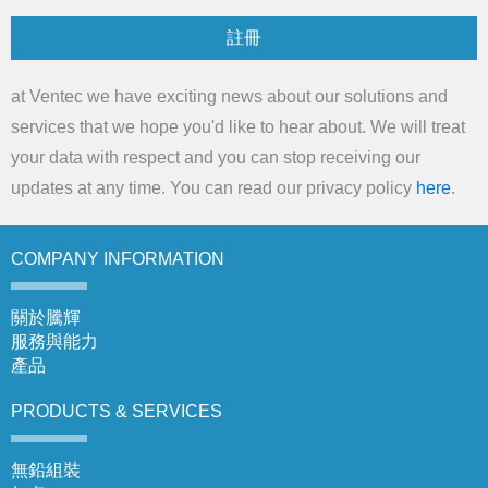
註冊
at Ventec we have exciting news about our solutions and
services that we hope you'd like to hear about. We will treat
your data with respect and you can stop receiving our
updates at any time. You can read our privacy policy
here
.
COMPANY
INFORMATION
關於騰輝
服務與能力
產品
PRODUCTS &
SERVICES
無鉛組裝