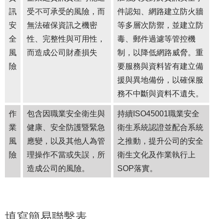
訊
受不可承受的風險，而
件認知、網路建立防火牆
安
無法確保資訊之機密
等多層次防禦，並建立防
全
性、完整性與可用性，
毒、郵件過濾等管控機
風
而造成公司財產損失
制，以降低網路威脅。重
險
要服務與資料皆有建立備
援與異地備份，以確保服
務不中斷與資料不遺失。
作
包含因職業安全衛生與
持續ISO45001職業安全
業
健康、安全防護暨緊急
衛生系統認證並配合系統
風
應變，以及其他人為管
之推動，提升公司的安全
險
理操作不當或失誤，所
衛生文化及作業執行上
造成公司的風險。
SOP落實。
填寫簡易聯繫表