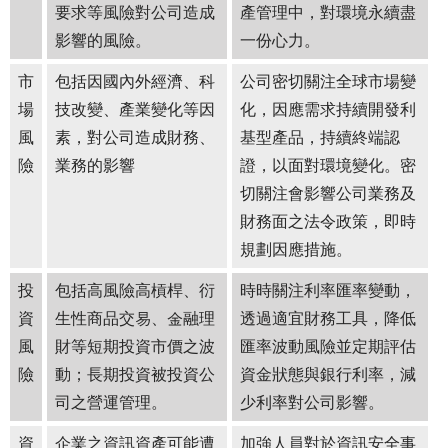
要求等風險對公司造成
產管理中，對環境永續盡
影響的風險。
一份心力。
市
包括因國內外經濟、科
公司密切關注全球市場變
場
技改變、產業變化等因
化，因應需求持續開發利
風
素，對公司造成財務、
基型產品，持續終端認
險
業務的影響
證，以面對環境變化。密
切關注會影響公司業務及
財務面之法令政策，即時
規劃因應措施。
投
包括高風險高槓桿、衍
時時關注利率匯率變動，
資
生性商品交易、金融理
透過適宜財務工具，降低
風
財等短期投資市價之波
匯率波動風險並定期評估
險
動；長期投資被投資公
資金狀態與銀行利率，減
司之營運管理。
少利率對公司影響。
資
企業之資訊資產可能遭
加強人員對於資訊安全事