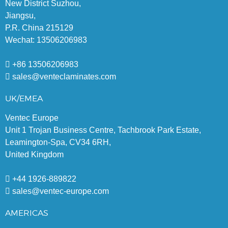
New District Suzhou,
Jiangsu,
P.R. China 215129
Wechat: 13506206983
+86 13506206983
sales@venteclaminates.com
UK/EMEA
Ventec Europe
Unit 1 Trojan Business Centre, Tachbrook Park Estate,
Leamington-Spa, CV34 6RH,
United Kingdom
+44 1926-889822
sales@ventec-europe.com
AMERICAS