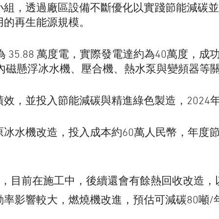
組，透過廠區設備不斷優化以實踐節能減碳並自
用的再生能源規模。
為 35.88 萬度電，實際發電達約為40萬度
廠內磁懸浮冰水機、壓合機、熱水泵與變頻器等
效，並投入節能減碳與精進綠色製造，2024
機改造，投入成本約60萬人民幣，年度節電量逹1
幣，目前在施工中，後續還會有餘熱回收改造
動率影響較大，燃燒機改進，預估可減碳
80
噸
/