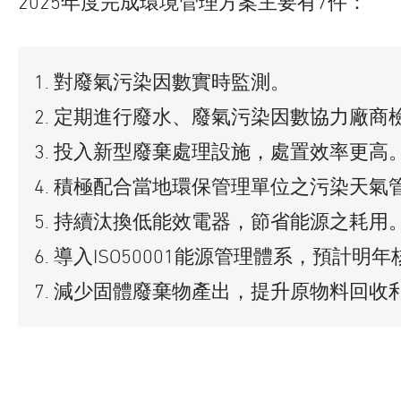
2025年度完成環境管理方案主要有7件：
對廢氣污染因數實時監測。
定期進行廢水、廢氣污染因數協力廠商
投入新型廢棄處理設施，處置效率更高
積極配合當地環保管理單位之污染天氣
持續汰換低能效電器，節省能源之耗用
導入ISO50001能源管理體系，預計明
減少固體廢棄物產出，提升原物料回收