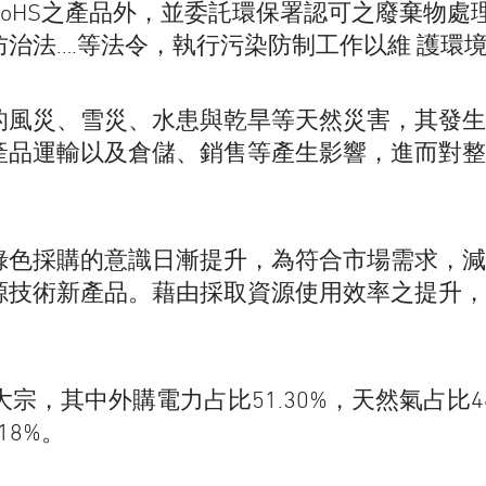
oHS之產品外，並委託環保署認可之廢棄物處
治法….等法令，執行污染防制工作以維 護環
的風災、雪災、水患與乾旱等天然災害，其發生
產品運輸以及倉儲、銷售等產生影響，進而對整
。
綠色採購的意識日漸提升，為符合市場需求，減
源技術新產品。藉由採取資源使用效率之提升，
，其中外購電力占比51.30%，天然氣占比46.
18%。