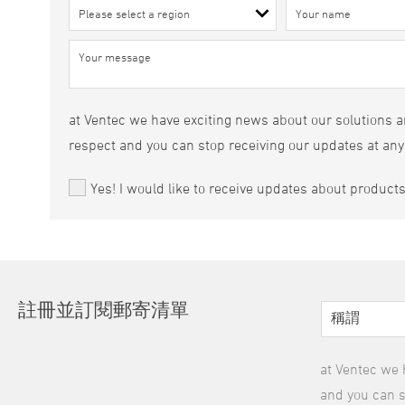
at Ventec we have exciting news about our solutions an
respect and you can stop receiving our updates at any
Yes! I would like to receive updates about product
註冊並訂閱郵寄清單
at Ventec we 
and you can s