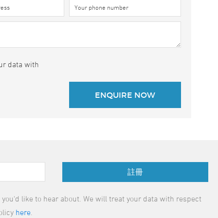
ur data with
註冊
ou'd like to hear about. We will treat your data with respect
olicy
here
.