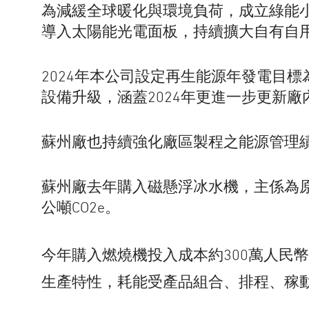
為減緩全球暖化與環境負荷，成立綠能小
導入太陽能光電面板，持續擴大自有自
2024年本公司設定再生能源年發電目標
設備升級，涵蓋2024年更進一步更新
蘇州廠也持續強化廠區製程之能源管理績
蘇州廠去年購入磁懸浮冰水機，主係為原冰水
公噸CO2e。
今年購入燃燒機投入成本約300萬人民
生產特性，耗能受產品組合、排程、稼