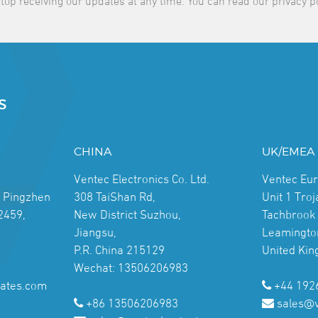
top receiving our updates at any time. You can read our privacy p
S
CHINA
UK/EMEA
Ventec Electronics Co. Ltd.
Ventec Eu
, Pingzhen
308 TaiShan Rd,
Unit 1 Tro
2459,
New District Suzhou,
Tachbrook 
Jiangsu,
Leamingto
P.R. China 215129
United Ki
Wechat: 13506206983
ates.com
+44 192
+86 13506206983
sales@