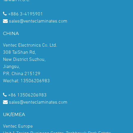
+886 3-4195901
sales@venteclaminates.com
CHINA
Ventec Electronics Co. Ltd.
308 TaiShan Rd,
New District Suzhou,
Jiangsu,
P.R. China 215129
Wechat: 13506206983
+86 13506206983
sales@venteclaminates.com
UK/EMEA
Ventec Europe
Unit 1 Trojan Business Centre, Tachbrook Park Estate,