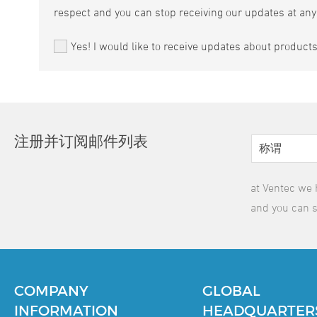
respect and you can stop receiving our updates at any
Yes! I would like to receive updates about product
注册并订阅邮件列表
at Ventec we 
and you can s
COMPANY
GLOBAL
INFORMATION
HEADQUARTER