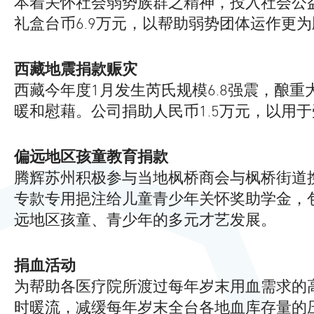
本着关怀社会弱势族群之精神，投入社会公益
礼盒台币6.9万元，以帮助弱势团体运作更
西藏地震捐款赈灾
西藏今年度1月发生芮氏规模6.8强震，酿
暖和慰藉。公司捐助人民币1.5万元，以用
偏远地区孩童教育捐款
腾辉苏州积极参与当地枫桥商会与枫桥街道
专款专用挹注给儿童青少年关怀奖助学金，
远地区孩童、青少年的多元才艺发展。
捐血活动
为帮助各医疗院所渡过每年岁末用血需求的高
时暖流，减缓每年岁末全台各地血库存量的