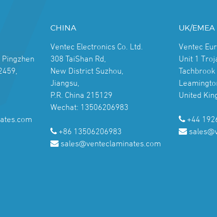
CHINA
UK/EMEA
Ventec Electronics Co. Ltd.
Ventec Eu
, Pingzhen
308 TaiShan Rd,
Unit 1 Tro
2459,
New District Suzhou,
Tachbrook 
Jiangsu,
Leamingto
P.R. China 215129
United Ki
Wechat: 13506206983
ates.com
+44 192
+86 13506206983
sales@
sales@venteclaminates.com