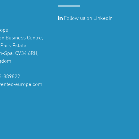
Follow us on LinkedIn
rope
jan Business Centre,
Park Estate,
n-Spa, CV34 6RH,
ngdom
6-889822
ventec-europe.com