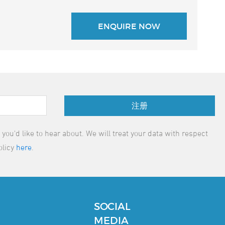
注册
ou'd like to hear about. We will treat your data with respect
olicy
here
.
SOCIAL
MEDIA