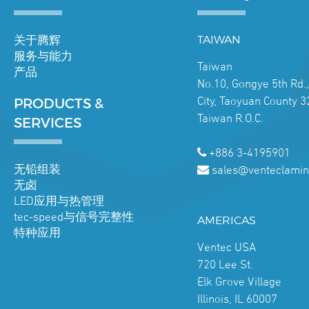
关于腾辉
TAIWAN
服务与能力
Taiwan
产品
No.10, Gongye 5th Rd.
City, Taoyuan County 3
PRODUCTS &
Taiwan R.O.C.
SERVICES
+886 3-4195901
无铅组装
sales@venteclamin
无卤
LED应用与热管理
tec-speed与信号完整性
AMERICAS
特种应用
Ventec USA
720 Lee St.
Elk Grove Village
Illinois, IL 60007